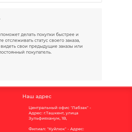
ь
 поможет делать покупки быстрее и
е отслеживать статус своего заказа,
, видеть свои предыдущие заказы или
постоянный покупатель.
Наш адрес
Центральный офис "Лабзак" -
Адрес: г.Ташкент, улица
Зульфияханум, 1B,
Филиал: "Куйлюк" - Адрес: