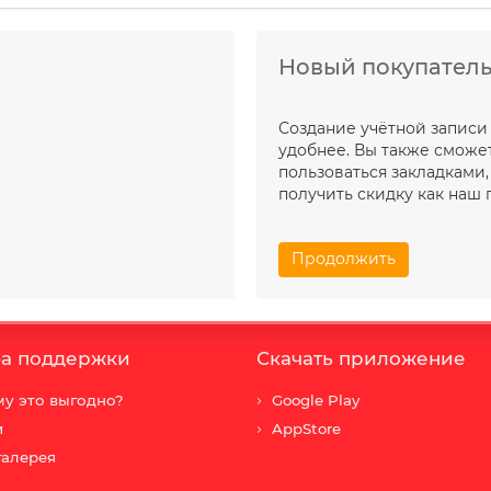
Новый покупател
Создание учётной записи
удобнее. Вы также сможет
пользоваться закладками
получить скидку как наш 
Продолжить
а поддержки
Скачать приложение
у это выгодно?
Google Play
и
AppStore
галерея