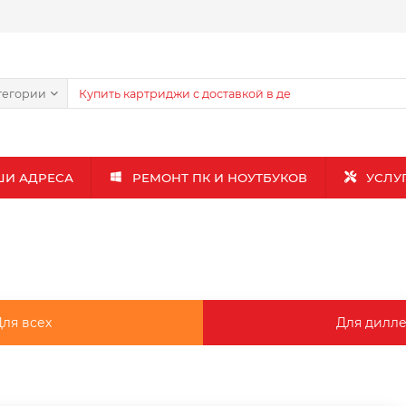
тегории
ШИ АДРЕСА
РЕМОНТ ПК И НОУТБУКОВ
УСЛУ
ля всех
Для дилл