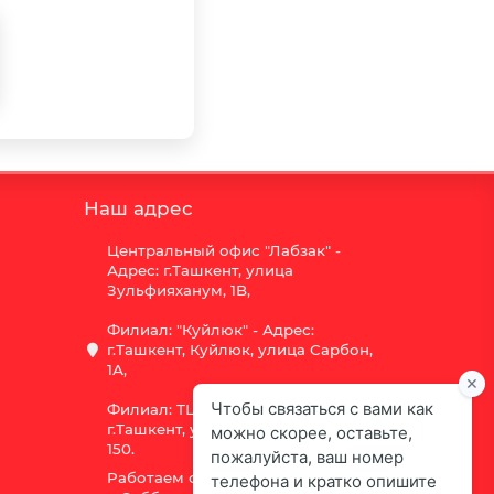
Наш адрес
Центральный офис "Лабзак" -
Адрес: г.Ташкент, улица
Зульфияханум, 1B,
Филиал: "Куйлюк" - Адрес:
г.Ташкент, Куйлюк, улица Сарбон,
1А,
Филиал: ТЦ "Vega" - Адрес:
г.Ташкент, улица Шота Руставели
150.
Работаем с 9:00 до 18:00,