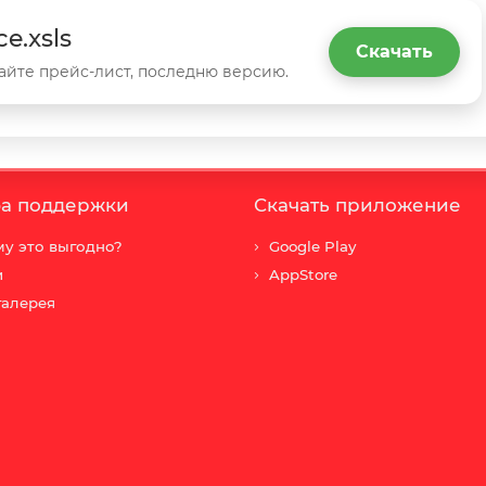
ce.xsls
Скачать
айте прейс-лист, последню версию.
а поддержки
Скачать приложение
у это выгодно?
Google Play
и
AppStore
галерея