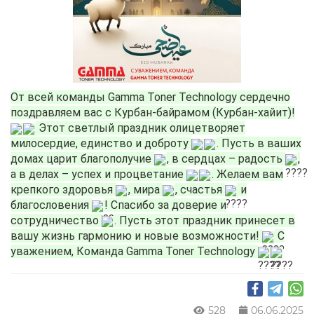
От всей команды Gamma Toner Technology сердечно
поздравляем вас с Курбан-байрамом (Курбан-хайит)!
Этот светлый праздник олицетворяет
милосердие, единство и доброту
. Пусть в ваших
домах царит благополучие
, в сердцах – радость
,
а в делах – успех и процветание
. Желаем вам
крепкого здоровья
, мира
, счастья
и
благословения
! Спасибо за доверие и
сотрудничество
. Пусть этот праздник принесет в
вашу жизнь гармонию и новые возможности!
С
уважением, Команда Gamma Toner Technology
528
06.06.2025