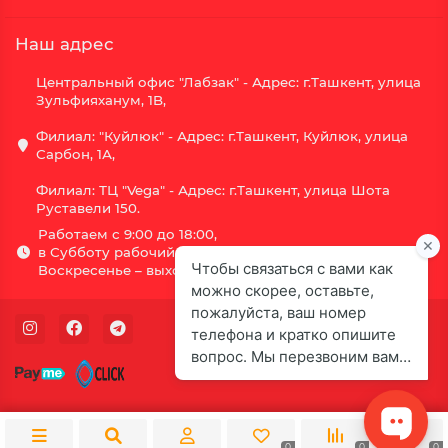
Наш адрес
Центральный офис "Лабзак" - Адрес: г.Ташкент, улица
Зульфияханум, 1B,
Филиал: "Куйлюк" - Адрес: г.Ташкент, Куйлюк, улица
Сарбон, 1А,
Филиал: ТЦ "Vega" - Адрес: г.Ташкент, улица Шота
Руставели 150.
Работаем с 9:00 до 18:00,
в Субботу рабочий день с 9:00 до 16:00,
Воскресенье – выходной.
0
0
0