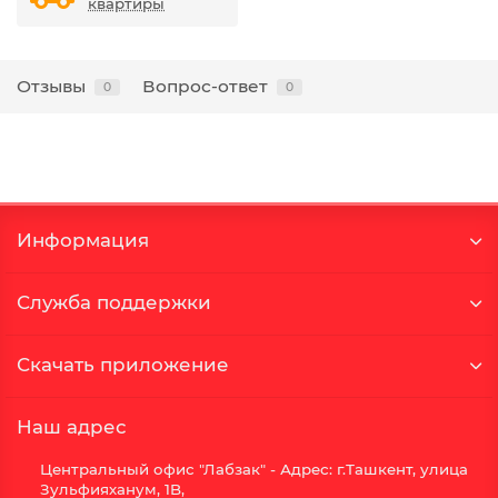
квартиры
Отзывы
Вопрос-ответ
0
0
Информация
Служба поддержки
Скачать приложение
Наш адрес
Центральный офис "Лабзак" - Адрес: г.Ташкент, улица
Зульфияханум, 1B,