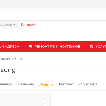
тегории
ШИ АДРЕСА
РЕМОНТ ПК И НОУТБУКОВ
УСЛУ
газин
Чип
sung
лчанию
Название
Цена
Рейтинг
Код Товара