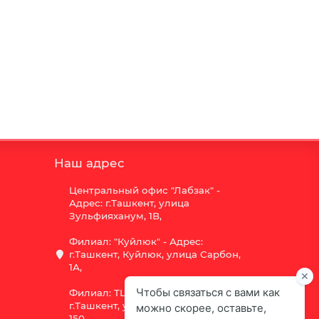
Наш адрес
Центральный офис "Лабзак" -
Адрес: г.Ташкент, улица
Зульфияханум, 1B,
Филиал: "Куйлюк" - Адрес:
г.Ташкент, Куйлюк, улица Сарбон,
1А,
Филиал: ТЦ "Vega" - Адрес:
г.Ташкент, улица Шота Руставели
150.