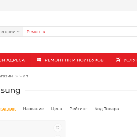
тегории
ШИ АДРЕСА
РЕМОНТ ПК И НОУТБУКОВ
УСЛУ
газин
Чип
sung
лчанию
Название
Цена
Рейтинг
Код Товара