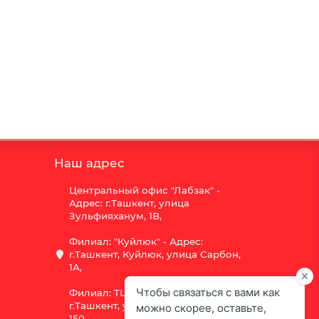
Наш адрес
Центральный офис "Лабзак" -
Адрес: г.Ташкент, улица
Зульфияханум, 1B,
Филиал: "Куйлюк" - Адрес:
г.Ташкент, Куйлюк, улица Сарбон,
1А,
Филиал: ТЦ "Vega" - Адрес:
г.Ташкент, улица Шота Руставели
150.