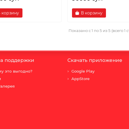
 корзину
В корзину
Показано с 1 по 5 из 5 (всего 1 
а поддержки
Скачать приложение
у это выгодно?
Google Play
и
AppStore
галерея