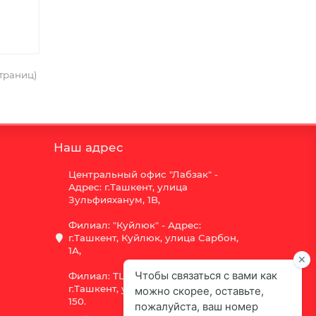
страниц)
Наш адрес
Центральный офис "Лабзак" -
Адрес: г.Ташкент, улица
Зульфияханум, 1B,
Филиал: "Куйлюк" - Адрес:
г.Ташкент, Куйлюк, улица Сарбон,
1А,
Филиал: ТЦ "Vega" - Адрес:
г.Ташкент, улица Шота Руставели
150.