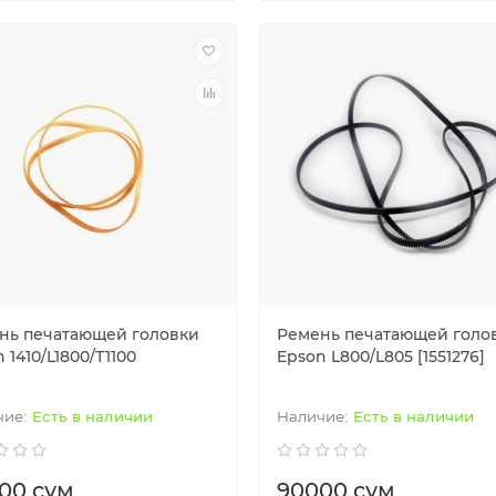
нь печатающей головки
Ремень печатающей голо
 1410/L1800/Т1100
Epson L800/L805 [1551276]
Есть в наличии
Есть в наличии
00 сум
90000 сум