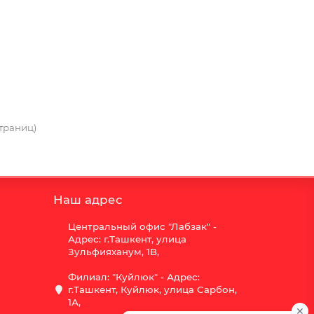
страниц)
Наш адрес
Центральный офис "Лабзак" -
Адрес: г.Ташкент, улица
Зульфияханум, 1B,
Филиал: "Куйлюк" - Адрес:
г.Ташкент, Куйлюк, улица Сарбон,
1А,