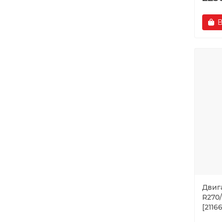
В
Двиг
R270
[2116