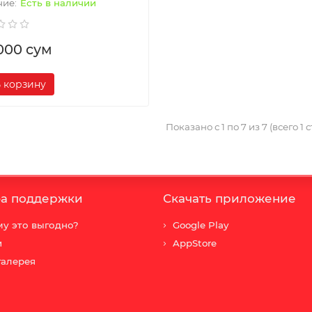
Есть в наличии
000 сум
 корзину
Показано с 1 по 7 из 7 (всего 1 
а поддержки
Скачать приложение
у это выгодно?
Google Play
и
AppStore
галерея