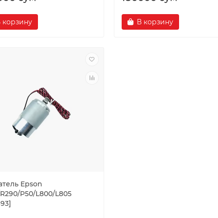
 корзину
В корзину
атель Epson
/R290/P50/L800/L805
693]