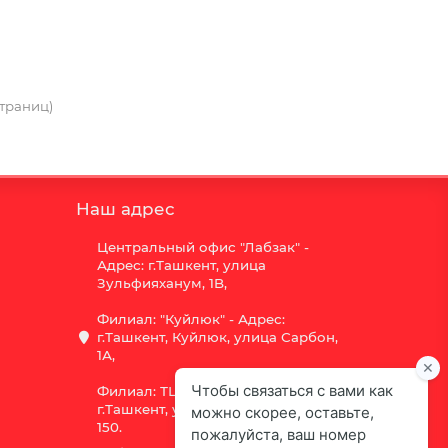
 страниц)
Наш адрес
Центральный офис "Лабзак" -
Адрес: г.Ташкент, улица
Зульфияханум, 1B,
Филиал: "Куйлюк" - Адрес:
г.Ташкент, Куйлюк, улица Сарбон,
1А,
Филиал: ТЦ "Vega" - Адрес:
г.Ташкент, улица Шота Руставели
150.