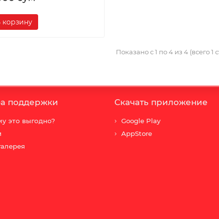
 корзину
Показано с 1 по 4 из 4 (всего 1
а поддержки
Скачать приложение
у это выгодно?
Google Play
и
AppStore
галерея