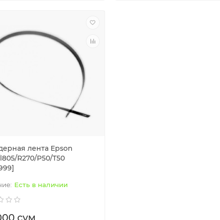
дерная лента Epson
l805/R270/P50/T50
999]
Есть в наличии
000 сум