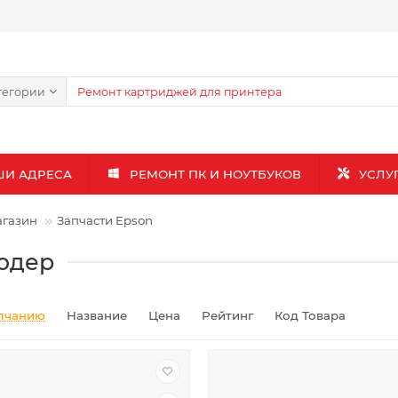
тегории
ШИ АДРЕСА
РЕМОНТ ПК И НОУТБУКОВ
УСЛУ
газин
Запчасти Epson
одер
лчанию
Название
Цена
Рейтинг
Код Товара