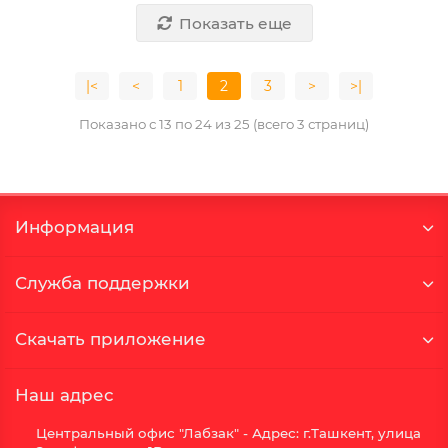
Показать еще
|<
<
1
2
3
>
>|
Показано с 13 по 24 из 25 (всего 3 страниц)
Информация
Служба поддержки
Скачать приложение
Наш адрес
Центральный офис "Лабзак" - Адрес: г.Ташкент, улица