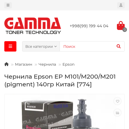
+998(99) 199 44 04
0
Все категории
Магазин
Чернила
Epson
Чернила Epson EP M101/M200/M201
(pigment) 140гр Китай [774]