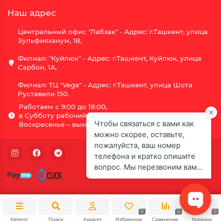
Наш адрес
Центральный офис "Лабзак" - Адрес: г.Ташкент, улица
Зульфияханум, 1B,
Филиал: "Куйлюк" - Адрес: г.Ташкент, Куйлюк, улица
Сарбон, 1А,
Филиал: ТЦ "Vega" - Адрес: г.Ташкент, улица Шота
Руставели 150.
Работаем с 9:00 до 18:00,
в Субботу рабочий день с 9:00 до 16:00,
Воскресенье – выходной.
0
0
0
Каталог
Поиск
Аккаунт
Избранное
Сравнение
Корзина