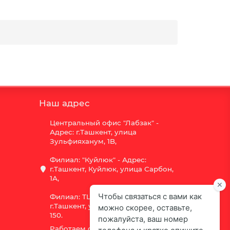
Наш адрес
Центральный офис "Лабзак" -
Адрес: г.Ташкент, улица
Зульфияханум, 1B,
Филиал: "Куйлюк" - Адрес:
г.Ташкент, Куйлюк, улица Сарбон,
1А,
Филиал: ТЦ "Vega" - Адрес:
г.Ташкент, улица Шота Руставели
150.
Работаем с 9:00 до 18:00,