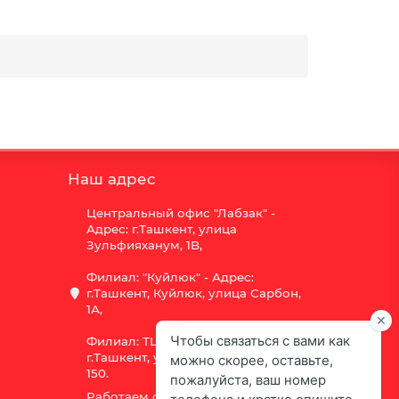
Наш адрес
Центральный офис "Лабзак" -
Адрес: г.Ташкент, улица
Зульфияханум, 1B,
Филиал: "Куйлюк" - Адрес:
г.Ташкент, Куйлюк, улица Сарбон,
1А,
Филиал: ТЦ "Vega" - Адрес:
г.Ташкент, улица Шота Руставели
150.
Работаем с 9:00 до 18:00,