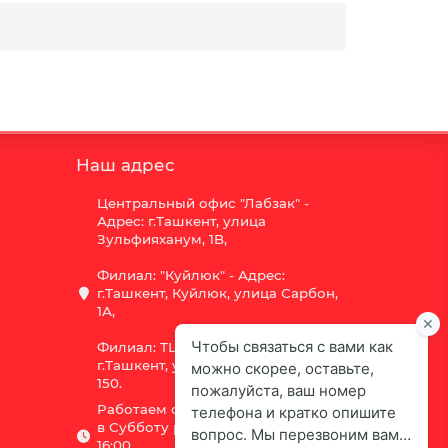
Наш адрес
Центральный офис "Лабзак" -
Адрес: г.Ташкент, улица
Зульфияханум, 1B,
Филиал: "Куйлюк" - Адрес:
г.Ташкент, Куйлюк, улица Сарбон,
1А,
Филиал: ТЦ "Vega" - Адрес:
г.Ташкент, улица Шота Руставели
150.
Работаем с 9:00 до 18:00,
в Субботу рабочий день с 9:00 до
16:00,