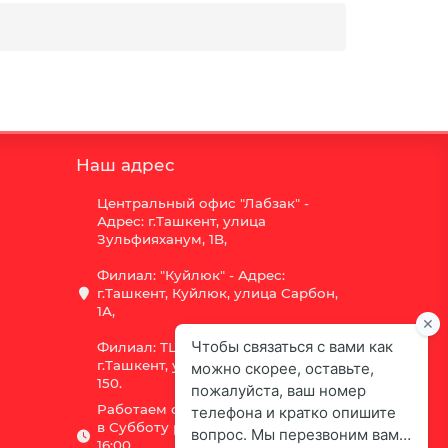
Наш адрес
Центральный офис "Лабзак" -
Адрес: г.Ташкент, улица
Зульфияханум, 1B,
Филиал: "Куйлюк" - Адрес:
г.Ташкент, Куйлюк, улица Сарбон,
1А,
Филиал: ТЦ "Vega" - Адрес:
г.Ташкент, улица Шота Руставели
150.
Работаем с 9:00 до 18:00,
в Субботу рабочий день с 9:00 до
16:00,