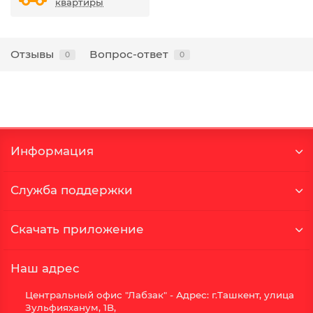
квартиры
Отзывы
Вопрос-ответ
0
0
Информация
Служба поддержки
Скачать приложение
Наш адрес
Центральный офис "Лабзак" - Адрес: г.Ташкент, улица
Зульфияханум, 1B,