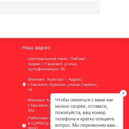
Наш адрес
Центральный офис "Лабзак" -
Адрес: г.Ташкент, улица
Зульфияханум, 1B,
Филиал: "Куйлюк" - Адрес:
г.Ташкент, Куйлюк, улица Сарбон,
1А,
Филиал: ТЦ "Vega" - Адрес:
г.Ташкент, улица Шота Руставели
150.
Работаем с 9:00 до 18:00,
в Субботу рабочий день с 9:00 до
16:00,