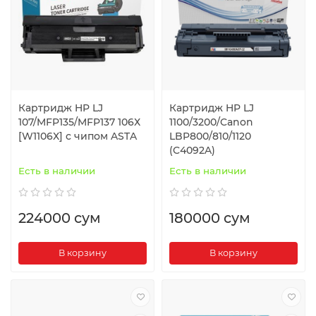
Картридж HP LJ
Картридж HP LJ
107/MFP135/MFP137 106Х
1100/3200/Canon
[W1106Х] с чипом ASTA
LBP800/810/1120
(C4092A)
Есть в наличии
Есть в наличии
224000 сум
180000 сум
В корзину
В корзину