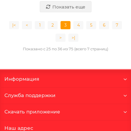
Показать еще
|<
<
1
2
3
4
5
6
7
>
>|
Показано с 25 по 36 из 75 (всего 7 страниц)
Информация
Служба поддержки
Скачать приложение
Наш адрес