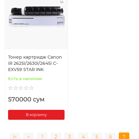
Тонер картридж Canon
iR 2625i/2630i/2645i C-
EXV59 STAR INK
Есть в наличии
570000 сум
В корзину
|<
<
1
2
3
4
5
6
7