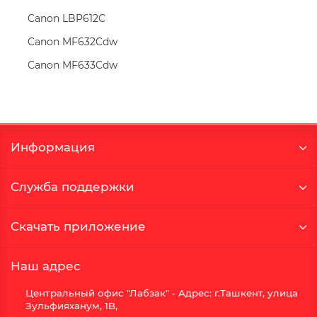
Canon LBP612C
Canon MF632Cdw
Canon MF633Cdw
Информация
Служба поддержки
Скачать приложение
Наш адрес
Центральный офис "Лабзак" - Адрес: г.Ташкент, улица
Зульфияханум, 1B,