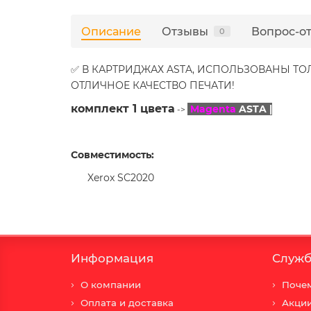
Описание
Отзывы
Вопрос-о
0
✅ В КАРТРИДЖАХ ASTA, ИСПОЛЬЗОВАНЫ Т
ОТЛИЧНОЕ КАЧЕСТВО ПЕЧАТИ!
комплект 1 цвета
Magenta
ASTA |
->
Совместимость:
Xerox SC2020
Информация
Служб
О компании
Почем
Оплата и доставка
Акци