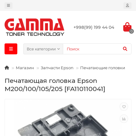
+998(99) 199 44 04
0
Все категории
Магазин
Запчасти Epson
Печатающие головки
Печатающая головка Epson
М200/100/105/205 [FA110110041]