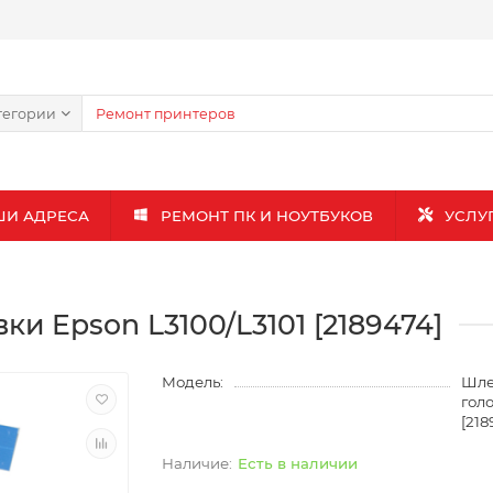
тегории
ШИ АДРЕСА
РЕМОНТ ПК И НОУТБУКОВ
УСЛУ
 Epson L3100/L3101 [2189474]
Модель:
Шле
гол
[218
Есть в наличии