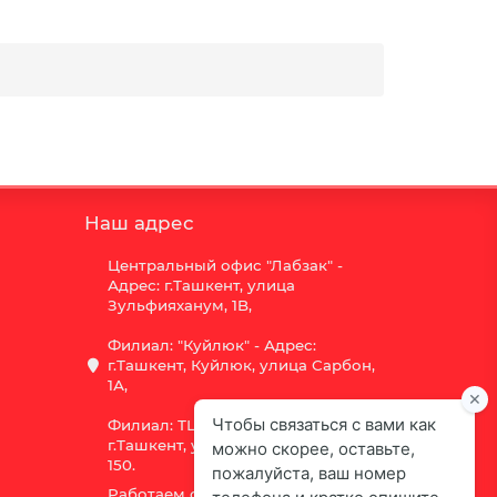
Наш адрес
Центральный офис "Лабзак" -
Адрес: г.Ташкент, улица
Зульфияханум, 1B,
Филиал: "Куйлюк" - Адрес:
г.Ташкент, Куйлюк, улица Сарбон,
1А,
Филиал: ТЦ "Vega" - Адрес:
г.Ташкент, улица Шота Руставели
150.
Работаем с 9:00 до 18:00,