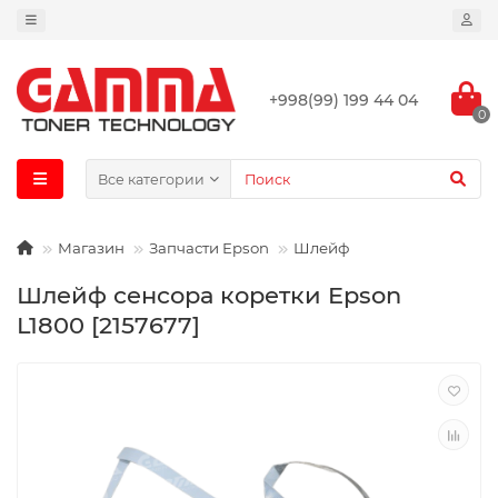
+998(99) 199 44 04
0
Все категории
Магазин
Запчасти Epson
Шлейф
Шлейф сенсора коретки Epson
L1800 [2157677]