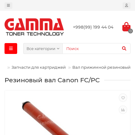
+998(99) 199 44 04
0
Все категории
ин
Запчасти для картриджей
Вал прижимной резиновый
Резиновый вал Canon FC/PC