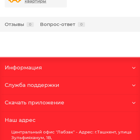
квартиры
Отзывы
Вопрос-ответ
0
0
Информация
Служба поддержки
Скачать приложение
Наш адрес
Центральный офис "Лабзак" - Адрес: г.Ташкент, улица
Зульфияханум, 1B,