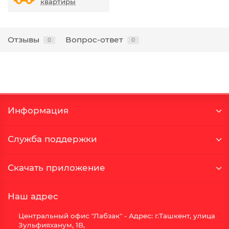
квартиры
Отзывы
Вопрос-ответ
0
0
Информация
Служба поддержки
Скачать приложение
Наш адрес
Центральный офис "Лабзак" - Адрес: г.Ташкент, улица
Зульфияханум, 1B,