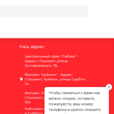
Наш адрес
Центральный офис "Лабзак" -
Адрес: г.Ташкент, улица
Зульфияханум, 1B,
Филиал: "Куйлюк" - Адрес:
г.Ташкент, Куйлюк, улица Сарбон,
1А,
Филиал: ТЦ "Vega" - Адрес:
г.Ташкент, улица Шота Руставели
150.
Работаем с 9:00 до 18:00,
в Субботу рабочий день с 9:00 до