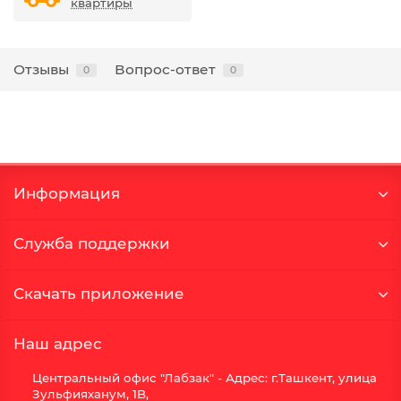
квартиры
Отзывы
Вопрос-ответ
0
0
Информация
Служба поддержки
Скачать приложение
Наш адрес
Центральный офис "Лабзак" - Адрес: г.Ташкент, улица
Зульфияханум, 1B,