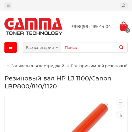
+998(99) 199 44 04
0
Все категории
ин
Запчасти для картриджей
Вал прижимной резиновый
Резиновый вал HP LJ 1100/Canon
LBP800/810/1120