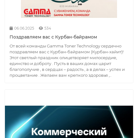
06.06.2025
534
Поздравляем вас с Курбан-байрамом
От всей команды Gamma Toner Technology сердечно
поздравляем вас с Курбан-байрамом (Курбан-хайит)!
Этот светлый праздник олицетворяет милосердие,
единство и доброту . Пусть в ваших домах царит
благополучие , в сердцах – радость , а в делах – успех и
процветание . Желаем вам крепкого здоровья ,..