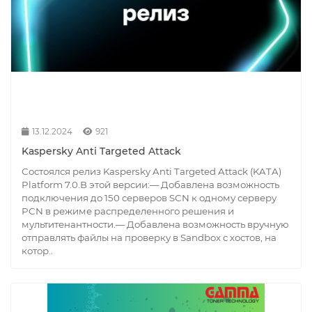
13.12.2024
921
Kaspersky Anti Targeted Attack
Состоялся релиз Kaspersky Anti Targeted Attack (KATA)
Platform 7.0.В этой версии:— Добавлена возможность
подключения до 150 серверов SCN к одному серверу
PCN в режиме распределенного решения и
мультитенантности.— Добавлена возможность вручную
отправлять файлы на проверку в Sandbox с хостов, на
котор..